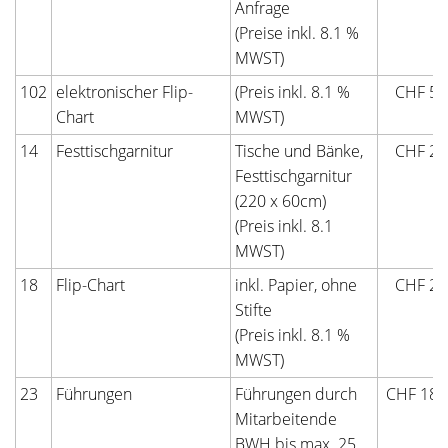
Anfrage
(Preise inkl. 8.1 %
MWST)
102
elektronischer Flip-
(Preis inkl. 8.1 %
CHF 50
Chart
MWST)
14
Festtischgarnitur
Tische und Bänke,
CHF 20
Festtischgarnitur
(220 x 60cm)
(Preis inkl. 8.1
MWST)
18
Flip-Chart
inkl. Papier, ohne
CHF 20
Stifte
(Preis inkl. 8.1 %
MWST)
23
Führungen
Führungen durch
CHF 180
Mitarbeitende
BWH bis max. 25