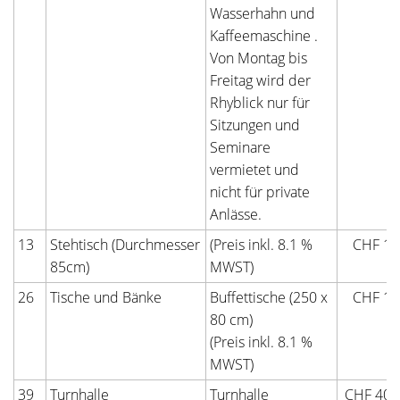
Wasserhahn und
Kaffeemaschine .
Von Montag bis
Freitag wird der
Rhyblick nur für
Sitzungen und
Seminare
vermietet und
nicht für private
Anlässe.
13
Stehtisch (Durchmesser
(Preis inkl. 8.1 %
CHF 10
85cm)
MWST)
26
Tische und Bänke
Buffettische (250 x
CHF 10
80 cm)
(Preis inkl. 8.1 %
MWST)
39
Turnhalle
Turnhalle
CHF 400