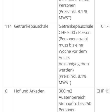
Personen
(Preis inkl. 8.1 %
MWST)
114
Getränkepauschale
Getränkepauschale
CHF 5
CHF 5.00 / Person
(Personenanzahl
muss bis eine
Woche vor dem
Anlass
bekanntgegeben
werden)
(Preis inkl. 8.1%
MWST)
6
Hof und Arkaden
300 m2
CHF 150
Aussenbereich
Stehapéro bis 250
Personen