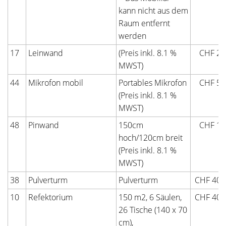
kann nicht aus dem
Raum entfernt
werden
17
Leinwand
(Preis inkl. 8.1 %
CHF 20
MWST)
44
Mikrofon mobil
Portables Mikrofon
CHF 50
(Preis inkl. 8.1 %
MWST)
48
Pinwand
150cm
CHF 10
hoch/120cm breit
(Preis inkl. 8.1 %
MWST)
38
Pulverturm
Pulverturm
CHF 400
10
Refektorium
150 m2, 6 Säulen,
CHF 400
26 Tische (140 x 70
cm),