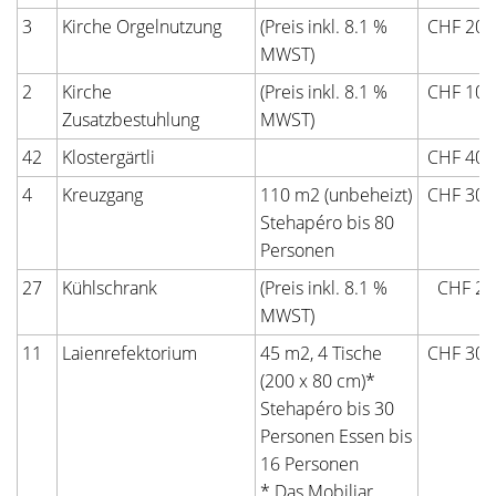
3
Kirche Orgelnutzung
(Preis inkl. 8.1 %
CHF 200
MWST)
2
Kirche
(Preis inkl. 8.1 %
CHF 100
Zusatzbestuhlung
MWST)
42
Klostergärtli
CHF 400
4
Kreuzgang
110 m2 (unbeheizt)
CHF 300
Stehapéro bis 80
Personen
27
Kühlschrank
(Preis inkl. 8.1 %
CHF 20
MWST)
11
Laienrefektorium
45 m2, 4 Tische
CHF 300
(200 x 80 cm)*
Stehapéro bis 30
Personen Essen bis
16 Personen
* Das Mobiliar