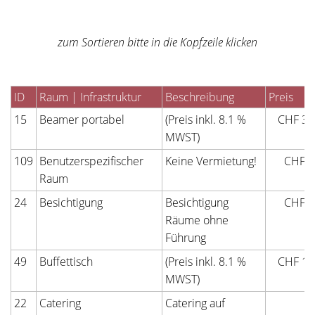
zum Sortieren bitte in die Kopfzeile klicken
ID
Raum | Infrastruktur
Beschreibung
Preis
15
Beamer portabel
(Preis inkl. 8.1 %
CHF 30
MWST)
109
Benutzerspezifischer
Keine Vermietung!
CHF 0
Raum
24
Besichtigung
Besichtigung
CHF 0
Räume ohne
Führung
49
Buffettisch
(Preis inkl. 8.1 %
CHF 10
MWST)
22
Catering
Catering auf