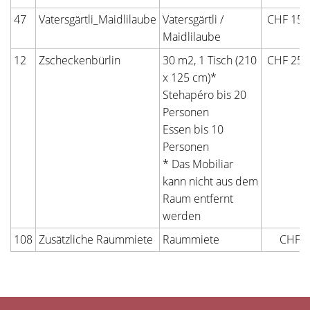
47
Vatersgärtli_Maidlilaube
Vatersgärtli /
CHF 150
Maidlilaube
12
Zscheckenbürlin
30 m2, 1 Tisch (210
CHF 250
x 125 cm)*
Stehapéro bis 20
Personen
Essen bis 10
Personen
* Das Mobiliar
kann nicht aus dem
Raum entfernt
werden
108
Zusätzliche Raummiete
Raummiete
CHF 0